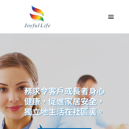
Skip
to
content
Toggl
Naviga
主頁
關於我們
專業服務介紹
產品
務求令客戶或長者身心
健康，促進家居安全，
聯絡我們
獨立地生活在社區裏。
我的帳戶