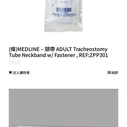
(條)MEDLINE – 頸帶 ADULT Tracheostomy
Tube Neckband w/ Fastener , REF:ZPP301
$
55.0
加入購物車
細節