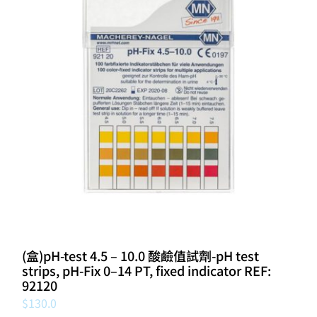
(盒)pH-test 4.5 – 10.0 酸鹼值試劑-pH test
strips, pH‑Fix 0–14 PT, fixed indicator REF:
92120
$
130.0