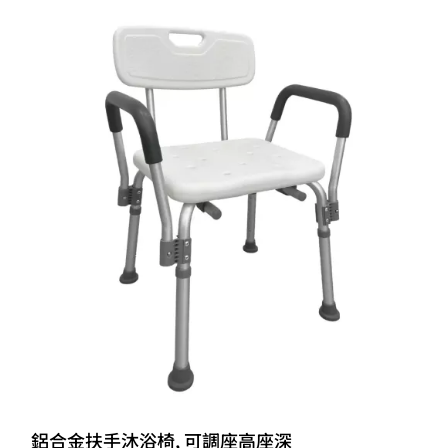
鋁合金扶手沐浴椅, 可調座高座深