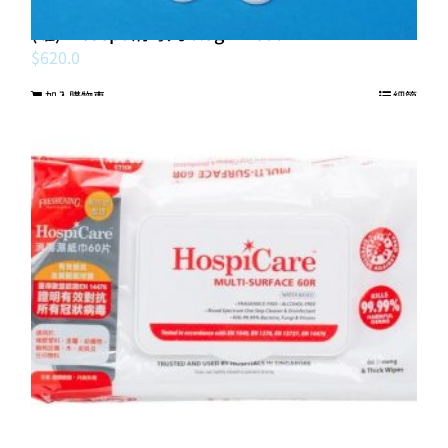
(罐)Presept 消毒丸 0.5gm *600
$
620.0
加入購物車
細節