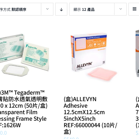
序方式
默認順序
顯示
12 產品
)3M™ Tegaderm™
(盒)ALLEVYN
(
膚貼防水透氣透明敷
Adhesive
A
0 x 12cm (50片/盒)
12.5cmX12.5cm
7
ansparent Film
5inchX5inch
3
ssing Frame Style
REF:66000044 (10片/
(
F:1626W
盒)
$
0.0
$
540.0