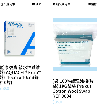
加入購物車
細節
加入購物車
細節
(盒)康復寶 親水性纖維
料AQUACEL® Extra™
料 10cm x 10cm(每
(袋)100%護理純棉(片
盒10片)
裝) 1KG袋裝 Pre cut
750.0
Cotton Wool Swab
REF:9004
$
85.0