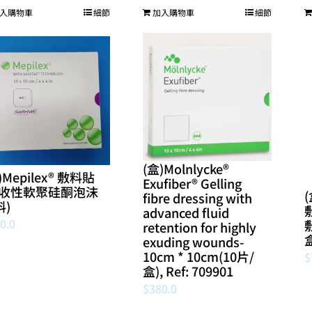
入購物車
細節
加入購物車
細節
(盒)Molnlycke®
)Mepilex® 敷料貼
Exufiber® Gelling
吸收性軟聚硅酮泡沫
fibre dressing with
料)
敷
advanced fluid
0.0
敷
retention for highly
exuding wounds-
10cm * 10cm(10片/
$
盒), Ref: 709901
$
380.0