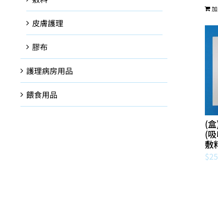
加
皮膚護理
膠布
護理病房用品
餵食用品
(盒
(
敷
$
25