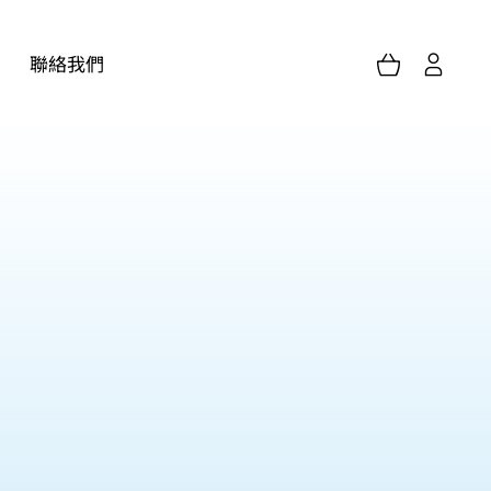
聯絡我們
家居護理服務(單次/定期)
胸肺科用品
化驗檢測服務
浴室用品
個人防護用品
其他