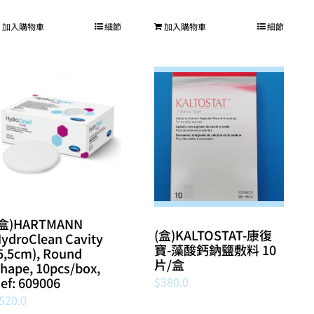
price
price
was:
is:
加入購物車
細節
加入購物車
細節
$1,500.0.
$1,300.0.
(盒)HARTMANN
(盒)KALTOSTAT-康復
ydroClean Cavity
寶-藻酸鈣鈉鹽敷料 10
5,5cm), Round
片/盒
hape, 10pcs/box,
$
380.0
ef: 609006
520.0