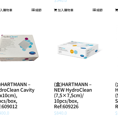
入購物車
細節
加入購物車
細節
)HARTMANN –
(盒)HARTMANN –
droClean Cavity
NEW HydroClean
H
0x10cm),
(7,5×7,5cm)/
(
pcs/box,
10pcs/box,
S
f:609012
Ref:609226
R
400.0
$
840.0
$