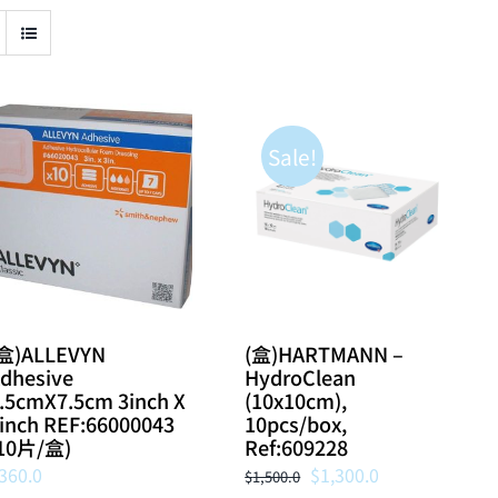
Sale!
盒)ALLEVYN
(盒)HARTMANN –
dhesive
HydroClean
.5cmX7.5cm 3inch X
(10x10cm),
inch REF:66000043
10pcs/box,
10片/盒)
Ref:609228
Original
Current
360.0
$
1,300.0
$
1,500.0