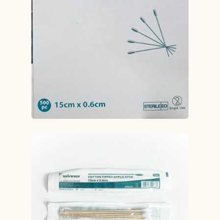
棒
500pc/
盒
Cotton
Tipped
Applicator
500pc/box
REF:2516115
數
量