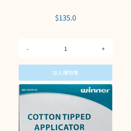
$
135.0
(盒)Winner
無
加入購物車
菌
消
毒
細
頭
棉