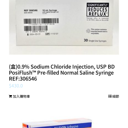
(盒)0.9% Sodium Chloride Injection, USP BD
PosiFlush™ Pre-filled Normal Saline Syringe
REF:306546
$
430.0
加入購物車
細節