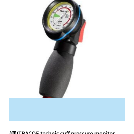
(個)TRACOE technic cuff pressure monitor