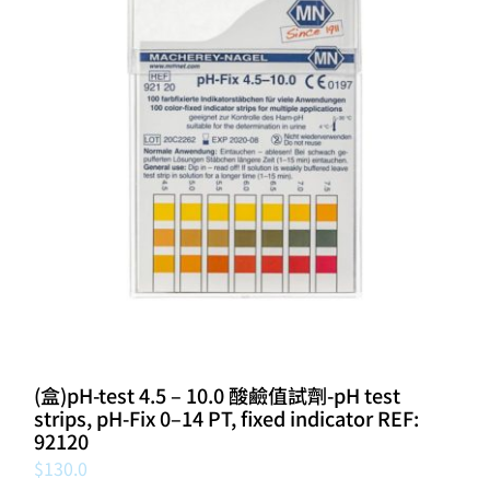
(盒)pH-test 4.5 – 10.0 酸鹼值試劑-pH test
strips, pH‑Fix 0–14 PT, fixed indicator REF:
92120
$
130.0