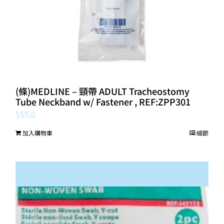
(條)MEDLINE – 頸帶 ADULT Tracheostomy
Tube Neckband w/ Fastener , REF:ZPP301
$
55.0
加入購物車
細節