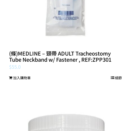
(條)MEDLINE – 頸帶 ADULT Tracheostomy
Tube Neckband w/ Fastener , REF:ZPP301
$
55.0
加入購物車
細節