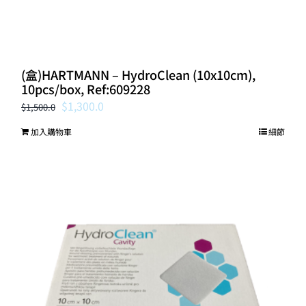
(盒)HARTMANN – HydroClean (10x10cm),
10pcs/box, Ref:609228
Original
Current
$
1,300.0
$
1,500.0
price
price
加入購物車
細節
was:
is:
$1,500.0.
$1,300.0.