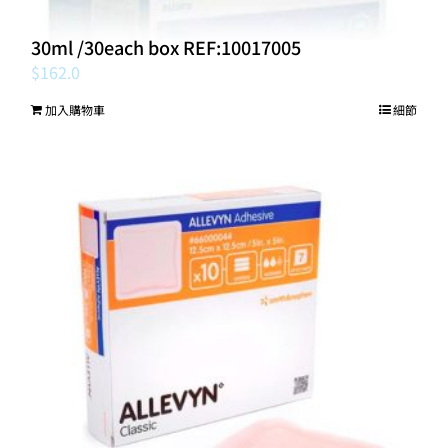
(盒)AAXIS Sodium Chloride 0.9% Solution
30ml /30each box REF:10017005
$
162.0
加入購物車
細節