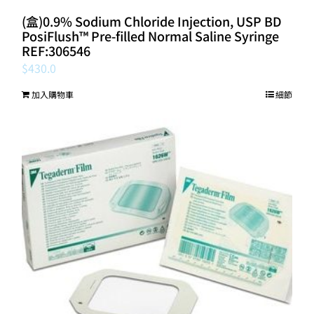
(盒)0.9% Sodium Chloride Injection, USP BD
PosiFlush™ Pre-filled Normal Saline Syringe
REF:306546
$
430.0
加入購物車
細節