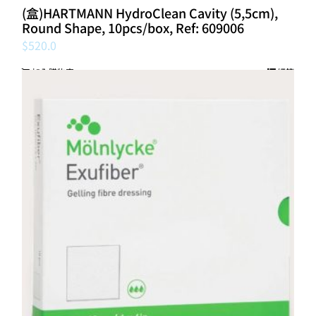
(盒)HARTMANN HydroClean Cavity (5,5cm),
Round Shape, 10pcs/box, Ref: 609006
$
520.0
加入購物車
細節