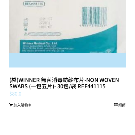
(袋)WINNER 無菌消毒紡紗布片-NON WOVEN
SWABS (一包五片)- 30包/袋 REF441115
$
80.0
加入購物車
細節