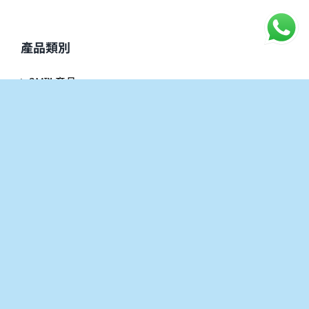
產品類別
3M™ 產品
個人清潔用品
個人防護用品
手套
其他
失禁用品
浴室用品