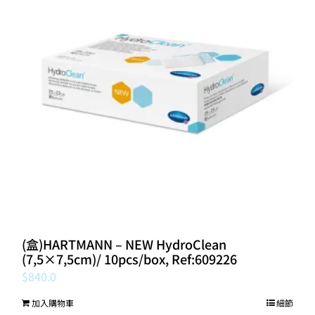
(盒)HARTMANN – NEW HydroClean
(7,5×7,5cm)/ 10pcs/box, Ref:609226
$
840.0
加入購物車
細節