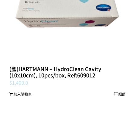
(盒)HARTMANN – HydroClean Cavity
(10x10cm), 10pcs/box, Ref:609012
$
1,400.0
加入購物車
細節