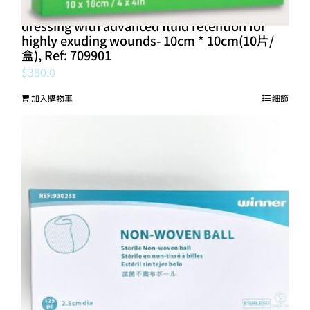
(盒)Molnlycke® Exufiber® Gelling fibre
dressing with advanced fluid retention for
highly exuding wounds- 10cm * 10cm(10片/
盒), Ref: 709901
$
380.0
加入購物車
細節