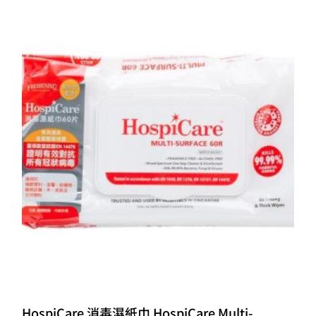
HospiCare 消毒濕紙巾 HospiCare Multi-